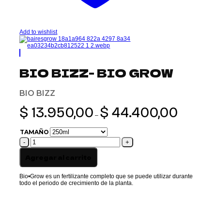
Add to wishlist
BIO BIZZ- BIO GROW
BIO BIZZ
Rango
$
13.950,00
$
44.400,00
de
–
precios:
desde
TAMAÑO
$ 13.950,00
BIO
hasta
BIZZ-
$ 44.400,00
BIO
Agregar al carrito
GROW
cantidad
Bio•Grow es un fertilizante completo que se puede utilizar durante
todo el periodo de crecimiento de la planta.