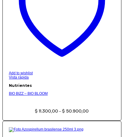
Add to wishlist
Vista rápida
Nutrientes
BIO BIZZ – BIO BLOOM
Rango
$
11.300,00
$
50.900,00
de
–
precios:
desde
$ 11.300,00
hasta
$ 50.900,00