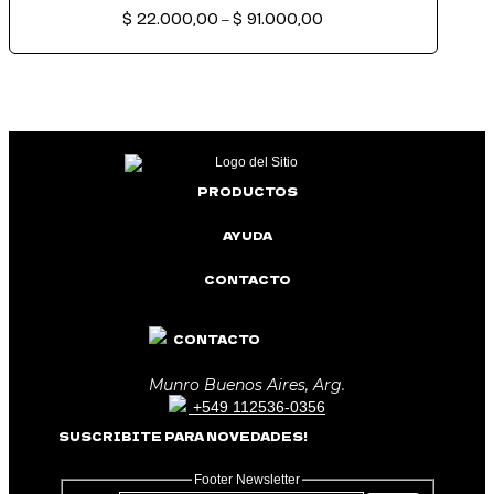
Rango
$
22.000,00
$
91.000,00
de
–
precios:
desde
$ 22.000,00
hasta
$ 91.000,00
PRODUCTOS
AYUDA
CONTACTO
CONTACTO
Munro Buenos Aires, Arg.
+549 112536-0356
SUSCRIBITE PARA NOVEDADES!
Footer Newsletter