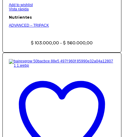
Add to wishlist
Vista rápida
Nutrientes
ADVANCED – TRIPACK
Rango
$
103.000,00
$
560.000,00
de
–
precios:
desde
$ 103.000,00
hasta
$ 560.000,00