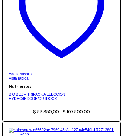
Add to wishlist
Vista rápida
Nutrientes
BIO BIZZ – TRIPACK A ELECCION
HYDRO/INDOOR/OUTDOOR
Rango
$
53.350,00
$
107.500,00
de
–
precios:
desde
$ 53.350,00
hasta
$ 107.500,00