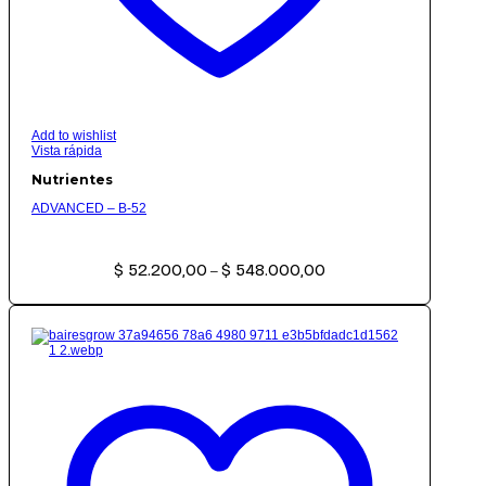
Add to wishlist
Vista rápida
Nutrientes
ADVANCED – B-52
Rango
$
52.200,00
$
548.000,00
de
–
precios:
desde
$ 52.200,00
hasta
$ 548.000,00