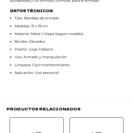
durabilidad y un formato cómodo para el armado.
DATOS TÉCNICOS
Tipo: Bandeja de armado
Medidas: 15 x 19 cm
Material: Metal / chapa (según modelo)
Bordes: Elevados
Diseño: Logo Habano
Uso: Armado y manipulación
Limpieza: Fácil mantenimiento
Aplicación: Uso personal
PRODUCTOS RELACIONADOS
Add to
Add to
wishlist
wishlist