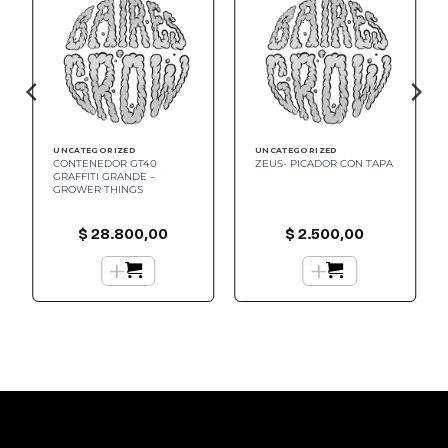
UNCATEGORIZED
UNCATEGORIZED
CONTENEDOR GT40
ZEUS- PICADOR CON TAPA
GRAFFITI GRANDE –
GROWER THINGS
$
28.800,00
$
2.500,00
+
+