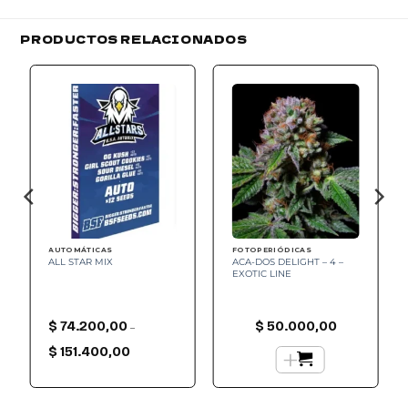
PRODUCTOS RELACIONADOS
Add to
Add to
wishlist
wishlist
AUTOMÁTICAS
FOTOPERIÓDICAS
ALL STAR MIX
ACA-DOS DELIGHT – 4 –
EXOTIC LINE
$
74.200,00
$
50.000,00
–
Rango
de
+
$
151.400,00
precios:
desde
$ 74.200,00
hasta
$ 151.400,00