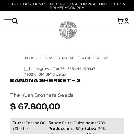
-10% DE DESCUENTO EN TU PRIMERA COMPRA CON EL CUPON:
PRIMERACOMPRA
Saltar
al
contenido
INICIO
/
TIENDA
/
SEMILLAS
/
FOTOPERIÓDICAS
Add to
wishlist
BANANA SHERBET – 3
The Kush Brothers Seeds
$
67.800,00
Cruza:
Banana OG
Sabor:
Frutal Dulce
Indica:
70%
x Sherbet
Producción:
450gr
Sativa:
30%