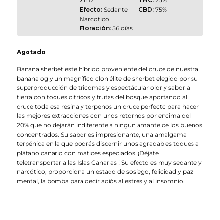
x m2
THC:
25%
Efecto:
Sedante
CBD:
75%
Narcotico
Floración:
56 días
Agotado
Banana sherbet este híbrido proveniente del cruce de nuestra
banana og y un magnífico clon élite de sherbet elegido por su
superproducción de tricomas y espectácular olor y sabor a
tierra con toques citricos y frutas del bosque aportando al
cruce toda esa resina y terpenos un cruce perfecto para hacer
las mejores extracciones con unos retornos por encima del
20% que no dejarán indiferente a ningun amante de los buenos
concentrados. Su sabor es impresionante, una amalgama
terpénica en la que podrás discernir unos agradables toques a
plátano canario con matices especiados. ¡Déjate
teletransportar a las Islas Canarias ! Su efecto es muy sedante y
narcótico, proporciona un estado de sosiego, felicidad y paz
mental, la bomba para decir adiós al estrés y al insomnio.