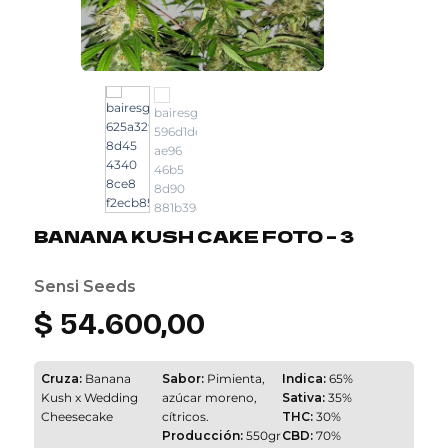
BANANA KUSH CAKE FOTO – 3
Sensi Seeds
$
54.600,00
Cruza:
Banana
Sabor:
Pimienta,
Indica:
65%
Kush x Wedding
azúcar moreno,
Sativa:
35%
Cheesecake
cítricos.
THC:
30%
Producción:
550gr
CBD:
70%