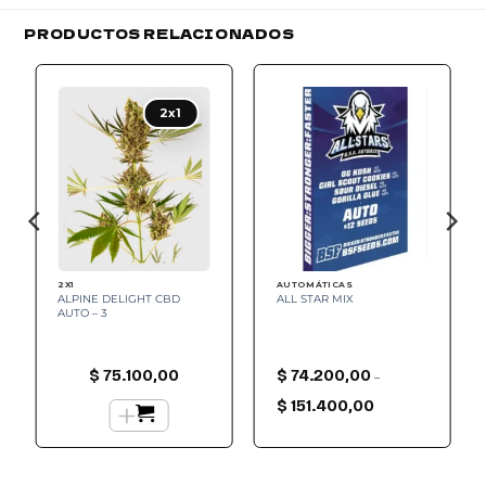
PRODUCTOS RELACIONADOS
Add to
Add to
wishlist
wishlist
2x1
2X1
AUTOMÁTICAS
ALPINE DELIGHT CBD
ALL STAR MIX
AUTO – 3
$
75.100,00
$
74.200,00
–
Rango
+
de
$
151.400,00
precios:
desde
$ 74.200,00
hasta
$ 151.400,00