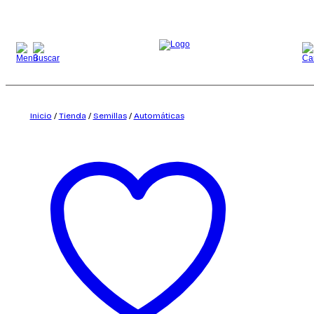
Saltar
al
contenido
Inicio
/
Tienda
/
Semillas
/
Automáticas