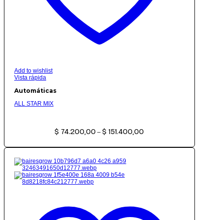
Add to wishlist
Vista rápida
Automáticas
ALL STAR MIX
Rango
$
74.200,00
$
151.400,00
de
–
precios:
desde
$ 74.200,00
hasta
$ 151.400,00