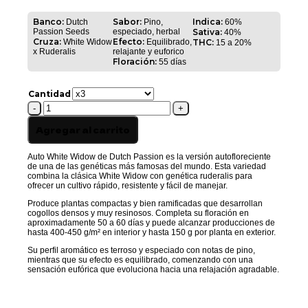
desde
$ 69.000,
Banco:
Sabor:
Indica:
Dutch
Pino,
60%
hasta
Passion Seeds
especiado, herbal
Sativa:
40%
$ 105.000
Cruza:
Efecto:
White Widow
Equilibrado,
THC:
15 a 20%
x Ruderalis
relajante y euforico
Floración:
55 días
Cantidad
AUTO
WHITE
WIDOW
Agregar al carrito
cantidad
Auto White Widow de Dutch Passion es la versión autofloreciente
de una de las genéticas más famosas del mundo. Esta variedad
combina la clásica White Widow con genética ruderalis para
ofrecer un cultivo rápido, resistente y fácil de manejar.
Produce plantas compactas y bien ramificadas que desarrollan
cogollos densos y muy resinosos. Completa su floración en
aproximadamente 50 a 60 días y puede alcanzar producciones de
hasta 400-450 g/m² en interior y hasta 150 g por planta en exterior.
Su perfil aromático es terroso y especiado con notas de pino,
mientras que su efecto es equilibrado, comenzando con una
sensación eufórica que evoluciona hacia una relajación agradable.