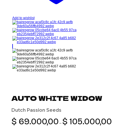
Add to wishlist
AUTO WHITE WIDOW
Dutch Passion Seeds
Rango
$
69.000,00
$
105.000,00
de
–
precios: