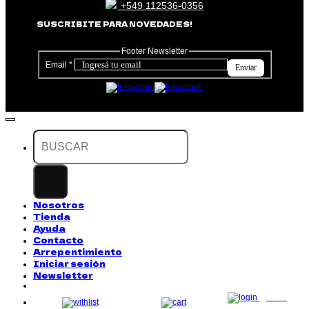
+549 112536-0356
SUSCRIBITE PARA NOVEDADES!
Footer Newsletter
Email
*
Enviar
Buscar
por:
Nosotros
Tienda
Ayuda
Contacto
Arrepentimiento
Iniciar sesión
Newsletter
LOG
IN