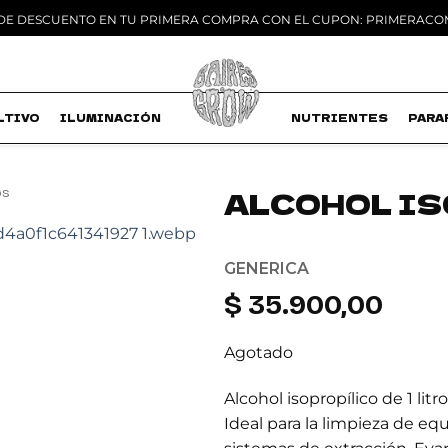
 DE DESCUENTO EN TU PRIMERA COMPRA CON EL CUPON: PRIMERAC
LTIVO
ILUMINACIÓN
MACETAS
NUTRIENTES
PARA
ALCOHOL IS
OS
Add to
wishlist
GENERICA
$
35.900,00
Agotado
Alcohol isopropílico de 1 lit
Ideal para la limpieza de eq