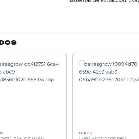
sistemas de extracción. Evap
DOS
Add to
Add
wishlist
wishl
OS
OTROS
DEJA FAN OF HASH
LUPA MICROSCOPICA