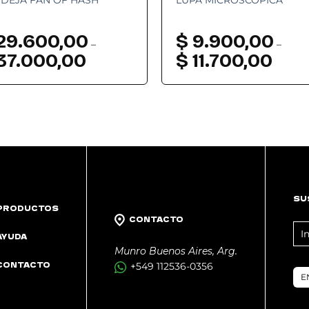
29.600,00
$
9.900,00
–
–
37.000,00
Rango
$
11.700,00
Rango
de
de
precios:
precios:
desde
desde
$ 29.600,00
$ 9.900
hasta
hasta
$ 37.000,00
$ 11.700
SU
PRODUCTOS
CONTACTO
FO
AYUDA
NE
Munro Buenos Aires, Arg.
CONTACTO
+549 112536-0356
E