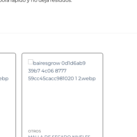
ora rápido y no deja residuos.
 to
Add to
ist
wishlist
OTROS
MALLA DE SECADO NIVELES