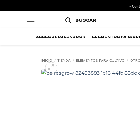
-10%
Saltar
BUSCAR
al
contenido
ACCESORIOS INDOOR
ELEMENTOS PARA CU
INICIO
/
TIENDA
/
ELEMENTOS PARA CULTIVO
/
OTR