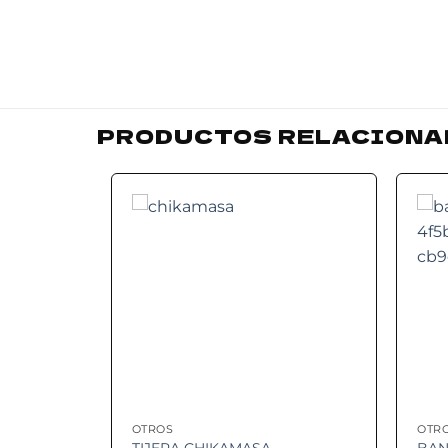
PRODUCTOS RELACIONA
Add to
Add to
wishlist
wishlist
OTROS
OTR
DOS “NEW
TIJERA CHIKAMASA
BAN